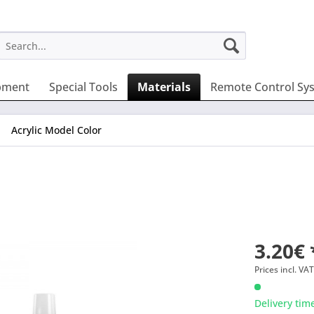
pment
Special Tools
Materials
Remote Control Sy
Acrylic Model Color
3.20€ 
Prices incl. VA
Delivery tim