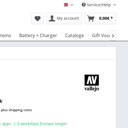
Service/Help
English
My account
0.00€ *
stems
Battery + Charger
Cataloge
Gift Vouchers

*
T
plus shipping costs
e appr. 1-3 workdays Europe longer