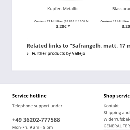
Kupfer, Metallic
Blassbra
Content
17 Milliliter
(18.82€ * / 100 Milliliter)
Content
17 Milliliter
3.20€ *
3.20
Related links to "Safrangelb, matt, 17 
Further products by Vallejo
Service hotline
Shop servic
Telephone support under:
Kontakt
Shipping and
+49 36202-777588
Widerrufsbe
GENERAL TE
Mon-Fri, 9 am - 5 pm