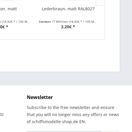
ker, matt
Lederbraun, matt RAL8027
Ockerg
er
(18.82€ * / 100 Milliliter)
Content
17 Milliliter
(18.82€ * / 100 Milliliter)
Content
17 Millil
20€ *
3.20€ *
3
Newsletter
Subscribe to the free newsletter and ensure
tz
that you will no longer miss any offers or news
of schiffsmodelle-shop.de EN.