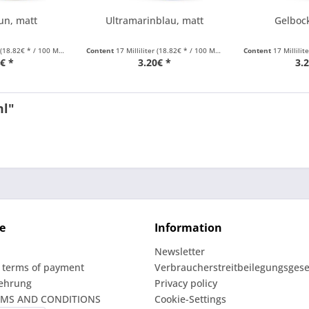
un, matt
Ultramarinblau, matt
Gelboc
(18.82€ * / 100 Milliliter)
Content
17 Milliliter
(18.82€ * / 100 Milliliter)
Content
17 Millilit
€ *
3.20€ *
3.
ml"
e
Information
Newsletter
 terms of payment
Verbraucherstreitbeilegungsgese
lehrung
Privacy policy
RMS AND CONDITIONS
Cookie-Settings