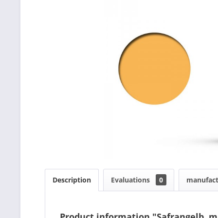
Description
Evaluations
0
manufact
Product information "Safrangelb, m