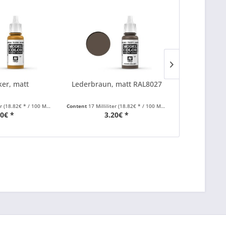
ker, matt
Lederbraun, matt RAL8027
Ockerg
er
(18.82€ * / 100 Milliliter)
Content
17 Milliliter
(18.82€ * / 100 Milliliter)
Content
17 Millil
20€ *
3.20€ *
3