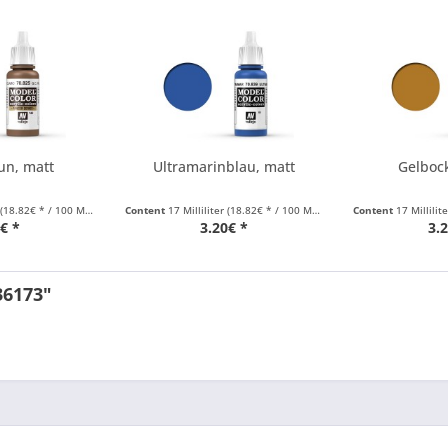
un, matt
Ultramarinblau, matt
Gelboc
(18.82€ * / 100 Milliliter)
Content
17 Milliliter
(18.82€ * / 100 Milliliter)
Content
17 Millilit
€ *
3.20€ *
3.
36173"