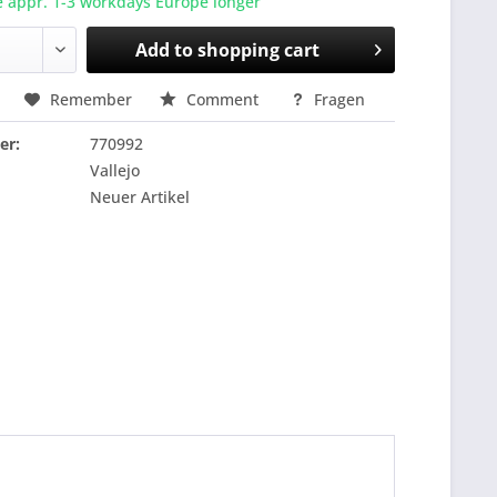
e appr. 1-3 workdays Europe longer
Add to
shopping cart
Remember
Comment
Fragen
er:
770992
Vallejo
Neuer Artikel