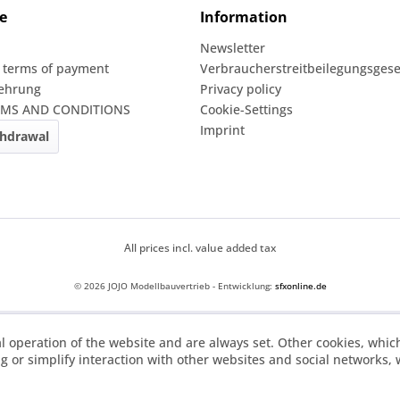
e
Information
Newsletter
 terms of payment
Verbraucherstreitbeilegungsgese
lehrung
Privacy policy
RMS AND CONDITIONS
Cookie-Settings
Imprint
thdrawal
All prices incl. value added tax
© 2026 JOJO Modellbauvertrieb - Entwicklung:
sfxonline.de
l operation of the website and are always set. Other cookies, whic
ing or simplify interaction with other websites and social networks, w