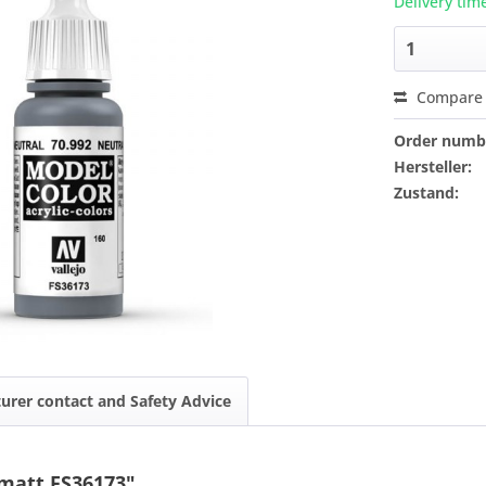
Delivery tim
Compare
Order numb
Hersteller:
Zustand:
urer contact and Safety Advice
 matt FS36173"