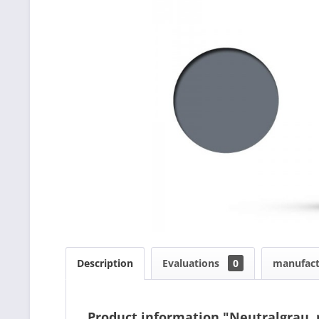
Description
Evaluations
0
manufact
Product information "Neutralgrau,