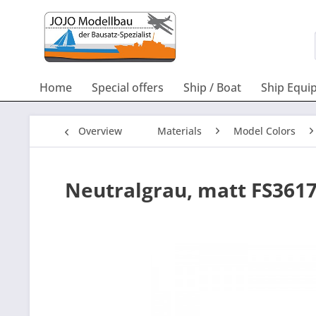
Home
Special offers
Ship / Boat
Ship Equi
Overview
Materials
Model Colors
Neutralgrau, matt FS361