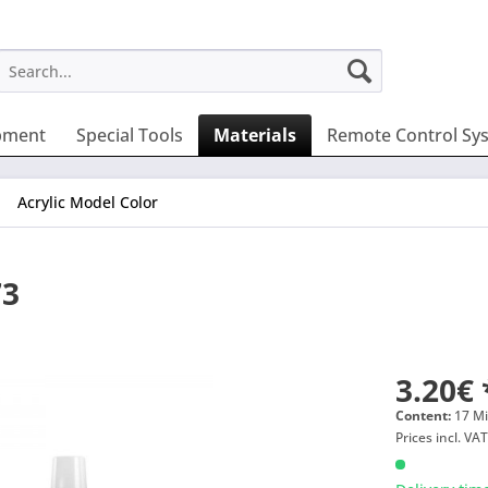
pment
Special Tools
Materials
Remote Control Sy
Acrylic Model Color
73
3.20€ 
Content:
17 Mil
Prices incl. VA