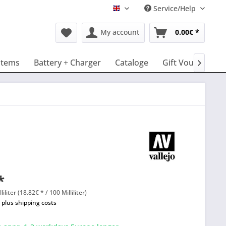
Service/Help
English
My account
0.00€ *
stems
Battery + Charger
Cataloge
Gift Vouchers

*
liliter (18.82€ * / 100 Milliliter)
T
plus shipping costs