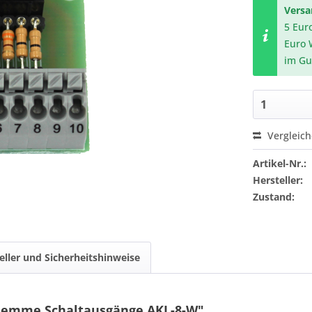
Vers
5 Eur
Euro 
im Gu
Vergleic
Artikel-Nr.:
Hersteller:
Zustand:
eller und Sicherheitshinweise
lemme Schaltausgänge AKL-8-W"