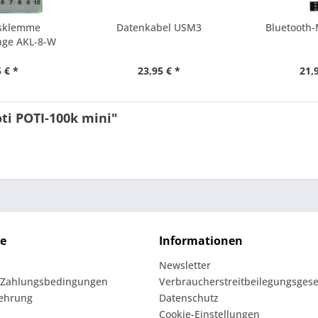
ssklemme
Datenkabel USM3
Bluetooth-
nge AKL-8-W
 € *
23,95 € *
21,
ti POTI-100k mini"
ce
Informationen
Newsletter
 Zahlungsbedingungen
Verbraucherstreitbeilegungsgese
lehrung
Datenschutz
Cookie-Einstellungen