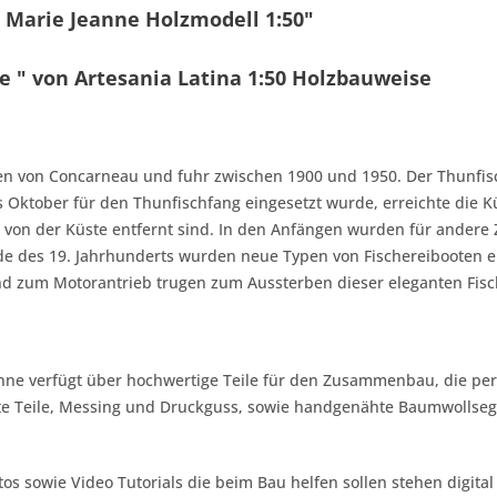
 Marie Jeanne Holzmodell 1:50"
e " von Artesania Latina 1:50 Holzbauweise
en von Concarneau und fuhr zwischen 1900 und 1950. Der Thunfisc
is Oktober für den Thunfischfang eingesetzt wurde, erreichte die 
von der Küste entfernt sind. In den Anfängen wurden für andere 
de des 19. Jahrhunderts wurden neue Typen von Fischereibooten en
end zum Motorantrieb trugen zum Aussterben dieser eleganten Fisc
ne verfügt über hochwertige Teile für den Zusammenbau, die perf
tzte Teile, Messing und Druckguss, sowie handgenähte Baumwollseg
otos sowie Video Tutorials die beim Bau helfen sollen stehen digi