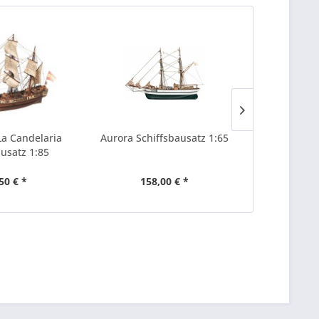
a Candelaria
Aurora Schiffsbausatz 1:65
Galeone A
ausatz 1:85
Modellb
50 € *
158,00 € *
276