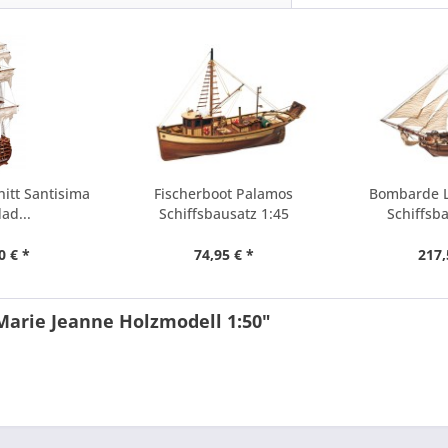
itt Santisima
Fischerboot Palamos
Bombarde L
ad...
Schiffsbausatz 1:45
Schiffsb
0 € *
74,95 € *
217,
Marie Jeanne Holzmodell 1:50"