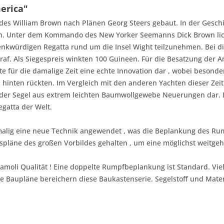
erica"
des William Brown nach Plänen Georg Steers gebaut. In der Gesch
n. Unter dem Kommando des New Yorker Seemanns Dick Brown licht
nkwürdigen Regatta rund um die Insel Wight teilzunehmen. Bei dies
af. Als Siegespreis winkten 100 Guineen. Für die Besatzung der A
te für die damalige Zeit eine echte Innovation dar , wobei besond
 hinten rückten. Im Vergleich mit den anderen Yachten dieser Zeit 
 der Segel aus extrem leichten Baumwollgewebe Neuerungen dar. Bi
egatta der Welt.
malig eine neue Technik angewendet , was die Beplankung des Rump
pläne des großen Vorbildes gehalten , um eine möglichst weitgeh
amoli Qualität ! Eine doppelte Rumpfbeplankung ist Standard. Viel
Baupläne bereichern diese Baukastenserie. Segelstoff und Materi