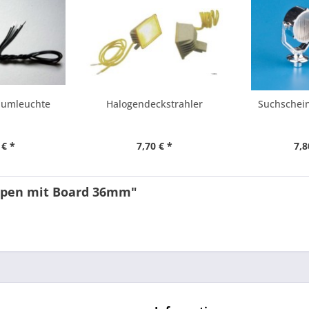
dumleuchte
Halogendeckstrahler
Suchschein
 € *
7,70 € *
7,8
ampen mit Board 36mm"