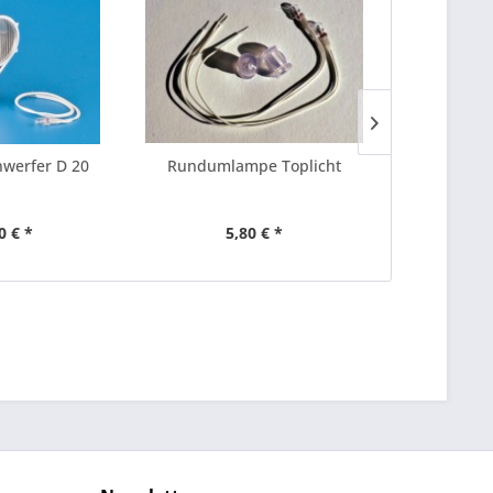
werfer D 20
Rundumlampe Toplicht
Blaul
0 € *
5,80 € *
3,