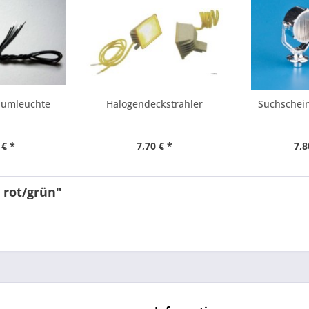
dumleuchte
Halogendeckstrahler
Suchschein
 € *
7,70 € *
7,8
 rot/grün"