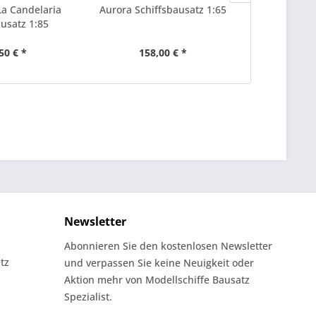
a Candelaria
Aurora Schiffsbausatz 1:65
Galeone A
ausatz 1:85
Modellb
50 € *
158,00 € *
276
Newsletter
Abonnieren Sie den kostenlosen Newsletter
tz
und verpassen Sie keine Neuigkeit oder
Aktion mehr von Modellschiffe Bausatz
Spezialist.