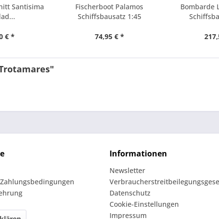
itt Santisima
Fischerboot Palamos
Bombarde L
ad...
Schiffsbausatz 1:45
Schiffsb
0 € *
74,95 € *
217,
 Trotamares"
ce
Informationen
Newsletter
 Zahlungsbedingungen
Verbraucherstreitbeilegungsgese
lehrung
Datenschutz
Cookie-Einstellungen
Impressum
klären