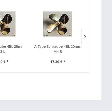
aube 4BL 25mm
A-Type Schraube 4BL 20mm
A-Type Sch
3 L
M4 R
30 € *
17,30 € *
17