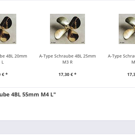
ube 4BL 20mm
A-Type Schraube 4BL 25mm
A-Type Schr
 L
M3 R
M
 € *
17,30 € *
17,
aube 4BL 55mm M4 L"