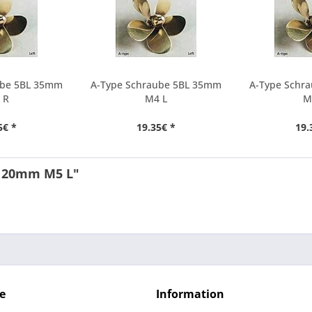
ube 5BL 35mm
A-Type Schraube 5BL 35mm
A-Type Schr
 R
M4 L
M
5€ *
19.35€ *
19.
 120mm M5 L"
e
Information