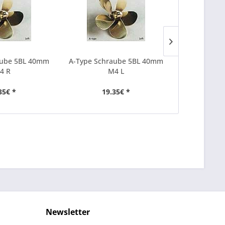
aube 5BL 40mm
A-Type Schraube 5BL 40mm
A-Type Sch
4 R
M4 L
35€ *
19.35€ *
20
Newsletter