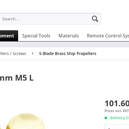
ipment
Special Tools
Materials
Remote Control Sy
llers / Screws
5-Blade Brass Ship Propellers
0mm M5 L
101.60
Prices incl. VA
delivery t