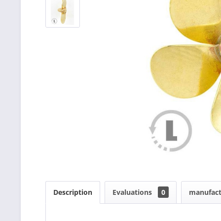
Description
Evaluations
0
manufact