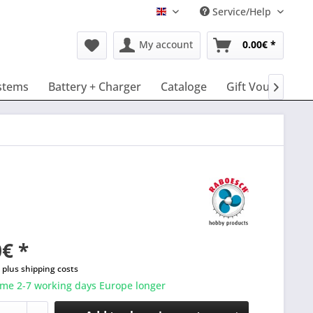
Service/Help
English
My account
0.00€ *
stems
Battery + Charger
Cataloge
Gift Vouchers

€ *
T
plus shipping costs
ime 2-7 working days Europe longer