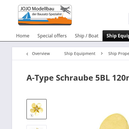
Home
Special offers
Ship / Boat
Ship Equ
Overview
Ship Equipment
Ship Prope
A-Type Schraube 5BL 12