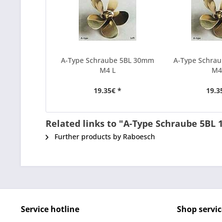
A-Type Schraube 5BL 30mm
A-Type Schra
M4 L
M4
19.35€ *
19.3
Related links to "A-Type Schraube 5BL
Further products by Raboesch
Service hotline
Shop servic