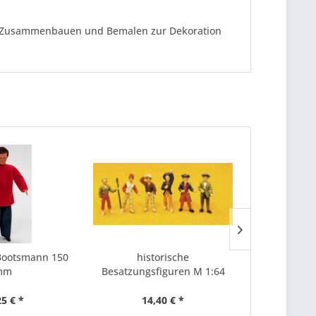
 zum Zusammenbauen und Bemalen zur Dekoration
Bootsmann 150
historische
Figuren eng
mm
Besatzungsfiguren M 1:64
HMS Vic
25 € *
14,40 € *
34