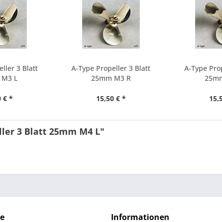
ller 3 Blatt
A-Type Propeller 3 Blatt
A-Type Prop
 M3 L
25mm M3 R
25mm
 € *
15,50 € *
15,
ller 3 Blatt 25mm M4 L"
ce
Informationen