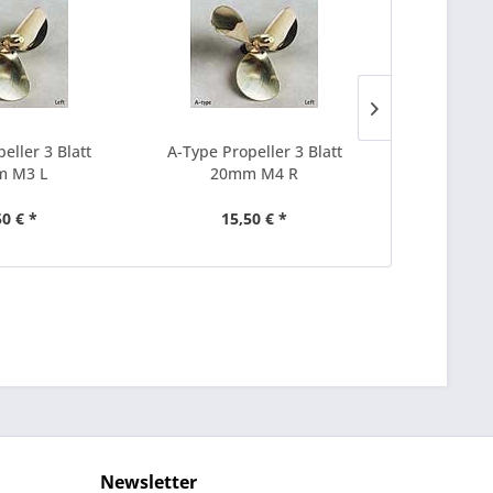
eller 3 Blatt
A-Type Propeller 3 Blatt
A-Type Pro
 M3 L
20mm M4 R
20m
50 € *
15,50 € *
15
Newsletter