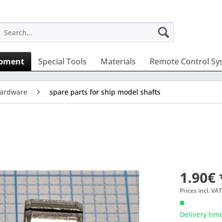
ipment
Special Tools
Materials
Remote Control Sy
ardware
spare parts for ship model shafts
1.90€ 
Prices incl. VA
Delivery tim