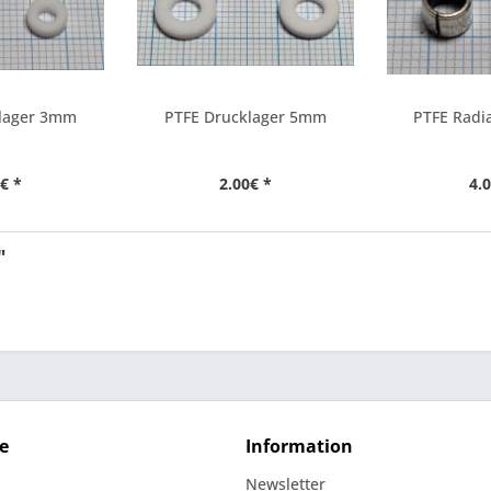
klager 3mm
PTFE Drucklager 5mm
PTFE Radia
€ *
2.00€ *
4.
"
e
Information
Newsletter