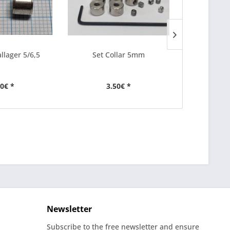
llager 5/6,5
Set Collar 5mm
Delrin B
4x
00€ *
3.50€ *
7
Newsletter
Subscribe to the free newsletter and ensure