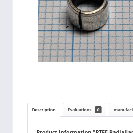
Description
Evaluations
0
manufact
Product information "PTFE Radiallag