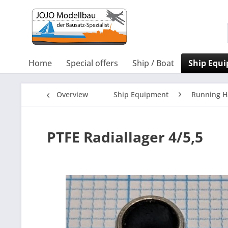
Home
Special offers
Ship / Boat
Ship Equ
Overview
Ship Equipment
Running H
PTFE Radiallager 4/5,5