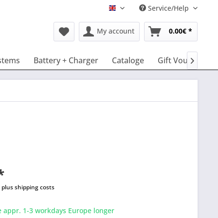
Service/Help
English
My account
0.00€ *
stems
Battery + Charger
Cataloge
Gift Vouchers

*
T
plus shipping costs
e appr. 1-3 workdays Europe longer