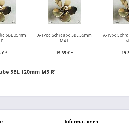
ube 5BL 35mm
A-Type Schraube 5BL 35mm
A-Type Schr
 R
M4 L
M
 € *
19,35 € *
19,
aube 5BL 120mm M5 R"
ce
Informationen