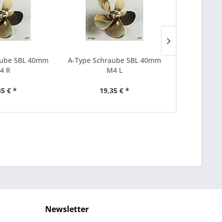
aube 5BL 40mm
A-Type Schraube 5BL 40mm
A-Type Sch
4 R
M4 L
35 € *
19,35 € *
20
Newsletter