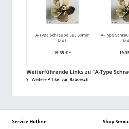
A-Type Schraube 5BL 30mm
A-Type Schra
M4 L
M4
19,35 € *
19,35
Weiterführende Links zu "A-Type Schr
Weitere Artikel von Raboesch
Service Hotline
Shop Servi