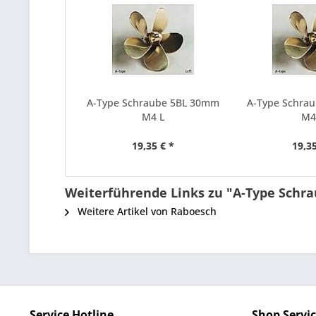
A-Type Schraube 5BL 30mm
A-Type Schra
M4 L
M4
19,35 € *
19,35
Weiterführende Links zu "A-Type Schr
Weitere Artikel von Raboesch
Service Hotline
Shop Servi