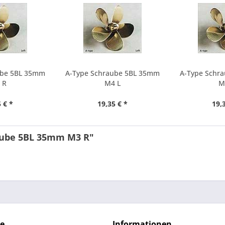
ube 5BL 35mm
A-Type Schraube 5BL 35mm
A-Type Schr
 R
M4 L
M
 € *
19,35 € *
19,
aube 5BL 35mm M3 R"
ce
Informationen