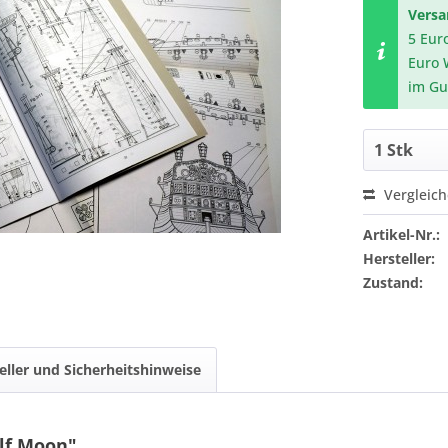
Vers
5 Eur
Euro 
im Gu
Vergleic
Artikel-Nr.:
Hersteller:
Zustand:
eller und Sicherheitshinweise
lf Moon"