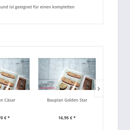
und ist geeignet für einen kompletten
n Cäsar
Bauplan Golden Star
Baupla
70 € *
16,95 € *
25