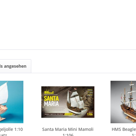
ls angesehen
eljolle 1:10
Santa Maria Mini Mamoli
HMS Beagle
satz
1:106
1: