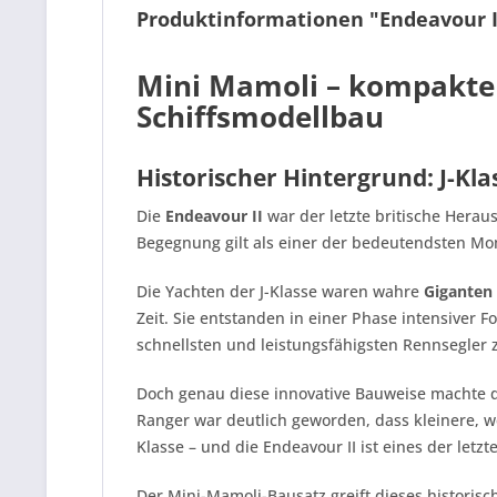
Produktinformationen "Endeavour I
Mini Mamoli – kompakte H
Schiffsmodellbau
Historischer Hintergrund: J-Kla
Die
Endeavour II
war der letzte britische Hera
Begegnung gilt als einer der bedeutendsten Mom
Die Yachten der J-Klasse waren wahre
Giganten
Zeit. Sie entstanden in einer Phase intensiver 
schnellsten und leistungsfähigsten Rennsegler z
Doch genau diese innovative Bauweise machte di
Ranger war deutlich geworden, dass kleinere, w
Klasse – und die Endeavour II ist eines der letz
Der Mini-Mamoli-Bausatz greift dieses historis