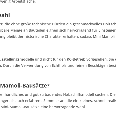
wenig Arbeitsfläche.
wahl
er, die ohne große technische Hürden ein geschmackvolles Holzsch
aubare Menge an Bauteilen eignen sich hervorragend für Einsteige
ung bleibt der historische Charakter erhalten, sodass Mini Mamoli 
Ausstellungsmodelle
und nicht für den RC-Betrieb vorgesehen. Sie 
. Durch die Verwendung von Echtholz und feinen Beschlägen besit
i-Mamoli-Bausätze?
ntes, handliches und gut zu bauendes Holzschiffsmodell suchen. Di
ger als auch erfahrene Sammler an, die ein kleines, schnell real
d Mini-Mamoli-Bausätze eine hervorragende Wahl.