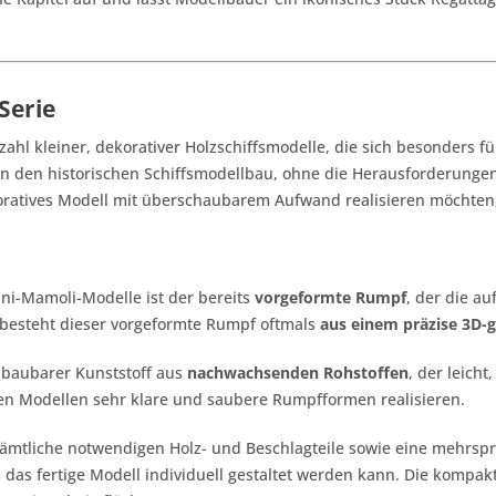
Serie
ahl kleiner, dekorativer Holzschiffsmodelle, die sich besonders f
 in den historischen Schiffsmodellbau, ohne die Herausforderungen
koratives Modell mit überschaubarem Aufwand realisieren möchten,
ini-Mamoli-Modelle ist der bereits
vorgeformte Rumpf
, der die a
s besteht dieser vorgeformte Rumpf oftmals
aus einem präzise 3D-g
abbaubarer Kunststoff aus
nachwachsenden Rohstoffen
, der leicht
inen Modellen sehr klare und saubere Rumpfformen realisieren.
mtliche notwendigen Holz- und Beschlagteile sowie eine mehrspra
 das fertige Modell individuell gestaltet werden kann. Die komp