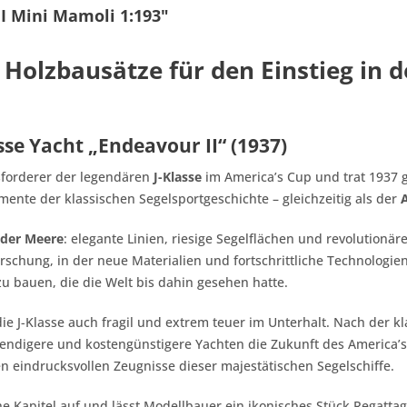
I Mini Mamoli 1:193"
olzbausätze für den Einstieg in d
sse Yacht „Endeavour II“ (1937)
usforderer der legendären
J-Klasse
im America’s Cup und trat 1937 
ente der klassischen Segelsportgeschichte – gleichzeitig als der
 der Meere
: elegante Linien, riesige Segelflächen und revolutionär
Forschung, in der neue Materialien und fortschrittliche Technolog
u bauen, die die Welt bis dahin gesehen hatte.
e J-Klasse auch fragil und extrem teuer im Unterhalt. Nach der kl
endigere und kostengünstigere Yachten die Zukunft des America’s
ten eindrucksvollen Zeugnisse dieser majestätischen Segelschiffe.
che Kapitel auf und lässt Modellbauer ein ikonisches Stück Regat