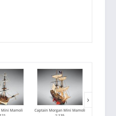
 Mini Mamoli
Captain Morgan Mini Mamoli
Cutty Sark M
121
1:135